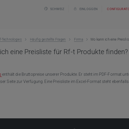
SCHWEIZ
EINLOGGEN
CONFIGURAT
f-Technologies
Häufig gestellte Fragen
Firma
Wo kann ich eine Preislis
ch eine Preisliste für Rf-t Produkte finden?
g
enthält die Bruttopreise unserer Produkte. Er steht im PDF-Format unt
ser Seite zur Verfügung. Eine Preisliste im Excel-Format steht ebenfal