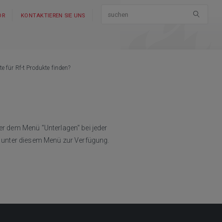
OR
KONTAKTIEREN SIE UNS
te für Rf-t Produkte finden?
er dem Menü "Unterlagen" bei jeder
ls unter diesem Menü zur Verfügung.