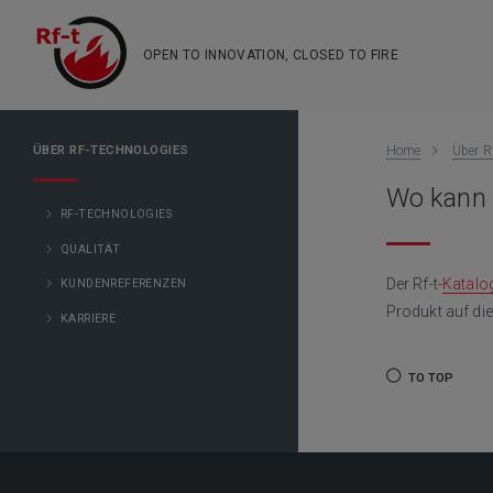
OPEN TO INNOVATION, CLOSED TO FIRE
ÜBER RF-TECHNOLOGIES
Home
Über R
Wo kann i
RF-TECHNOLOGIES
QUALITÄT
Der Rf-t-
Katalo
KUNDENREFERENZEN
Produkt auf die
KARRIERE
TO TOP