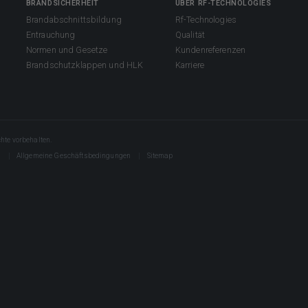
BRANDSICHERHEIT
ÜBER RF-TECHNOLOGIES
Brandabschnittsbildung
Rf-Technologies
Entrauchung
Qualität
Normen und Gesetze
Kundenreferenzen
Brandschutzklappen und HLK
Karriere
hte vorbehalten.
s
Allgemeine Geschäftsbedingungen
Sitemap