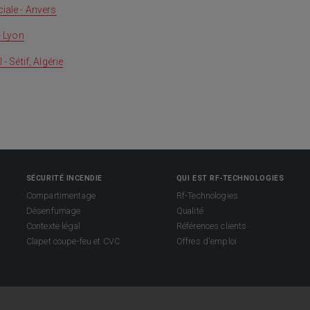
iale - Anvers
- Lyon
- Sétif, Algérie
SÉCURITÉ INCENDIE
QUI EST RF-TECHNOLOGIES
Compartimentage
Rf-Technologies
Désenfumage
Qualité
Contexte légal
Références clients
Clapet coupe-feu et CVC
Offres d'emploi