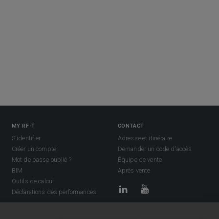
MY RF-T
CONTACT
S'identifier
Adresse et itinéraire
Créer un compte
Demander un code d'accès
Mot de passe oublié ?
Équipe de vente
BIM
Après vente
Outils de calcul
Déclarations des performances