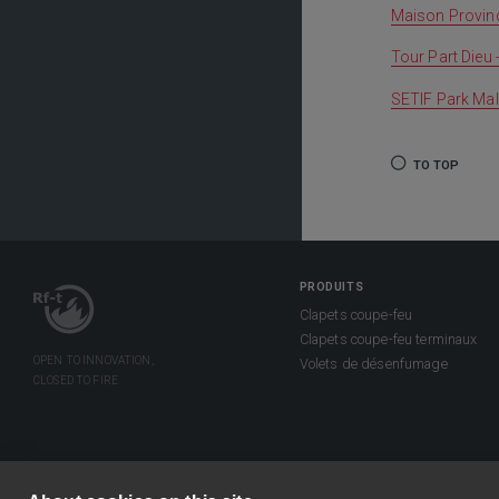
Maison Provinc
Tour Part Dieu 
SETIF Park Mall 
TO TOP
PRODUITS
Clapets coupe-feu
Clapets coupe-feu terminaux
Volets de désenfumage