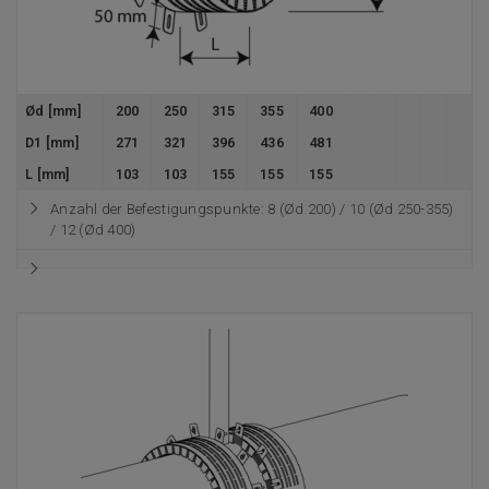
Ød [mm]
200
250
315
355
400
D1 [mm]
271
321
396
436
481
L [mm]
103
103
155
155
155
Anzahl der Befestigungspunkte: 8 (Ød 200) / 10 (Ød 250-355)
/ 12 (Ød 400)