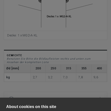
Decke: 1 x MG2-A-XL
GEWICHTE
Benutzen Sie Bitte die Bildlaufleisten rechts und unten zum
Ansehen der kompletten Liste
Ød [mm]
200
250
315
355
400
kg
2,7
3,2
7,0
7,8
9,6
KENNDATEN
About cookies on this site