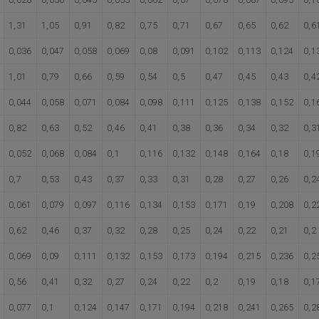
1,31
1,05
0,91
0,82
0,75
0,71
0,67
0,65
0,62
0,6
0,036
0,047
0,058
0,069
0,08
0,091
0,102
0,113
0,124
0,1
1,01
0,79
0,66
0,59
0,54
0,5
0,47
0,45
0,43
0,4
0,044
0,058
0,071
0,084
0,098
0,111
0,125
0,138
0,152
0,1
0,82
0,63
0,52
0,46
0,41
0,38
0,36
0,34
0,32
0,3
0,052
0,068
0,084
0,1
0,116
0,132
0,148
0,164
0,18
0,1
0,7
0,53
0,43
0,37
0,33
0,31
0,28
0,27
0,26
0,2
0,061
0,079
0,097
0,116
0,134
0,153
0,171
0,19
0,208
0,2
0,62
0,46
0,37
0,32
0,28
0,25
0,24
0,22
0,21
0,2
0,069
0,09
0,111
0,132
0,153
0,173
0,194
0,215
0,236
0,2
0,56
0,41
0,32
0,27
0,24
0,22
0,2
0,19
0,18
0,1
0,077
0,1
0,124
0,147
0,171
0,194
0,218
0,241
0,265
0,2