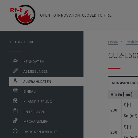
OPEN TO INNOVATION, CLOSED TO FIRE
CU2-L500
Home
Produk
CU2-L500
KENNDATEN
ABMESSUNGEN
AUSWAHLDATEN
AUSWAHLDAT
EINBAU
Hn\Bn [mm]
KLASSIFIZIERUNG
ζ [-]
200
UNTERLAGEN
Sn (m²)
MECHANISMEN
ζ [-]
250
OPTIONEN UND KITS
Sn (m²)