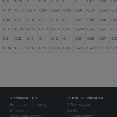
0,37
0,25
0,19
0,15
0,13
0,11
0,1
0,09
0,08
0,0
0,134
0,175
0,216
0,257
0,298
0,339
0,38
0,421
0,462
0,5
0,36
0,24
0,18
0,14
0,12
0,11
0,09
0,08
0,08
0,0
0,143
0,186
0,229
0,273
0,316
0,36
0,403
0,447
0,49
0,5
0,34
0,23
0,17
0,14
0,12
0,1
0,09
0,08
0,07
0,0
0,151
0,197
0,243
0,289
0,335
0,38
0,426
0,472
0,518
0,5
BRANDSICHERHEIT
ÜBER RF-TECHNOLOGIES
Brandabschnittsbildung
Rf-Technologies
Entrauchung
Qualität
Normen und Gesetze
Kundenreferenzen