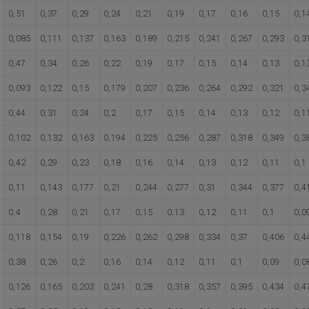
0,51
0,37
0,29
0,24
0,21
0,19
0,17
0,16
0,15
0,1
0,085
0,111
0,137
0,163
0,189
0,215
0,241
0,267
0,293
0,3
0,47
0,34
0,26
0,22
0,19
0,17
0,15
0,14
0,13
0,1
0,093
0,122
0,15
0,179
0,207
0,236
0,264
0,292
0,321
0,3
0,44
0,31
0,24
0,2
0,17
0,15
0,14
0,13
0,12
0,1
0,102
0,132
0,163
0,194
0,225
0,256
0,287
0,318
0,349
0,3
0,42
0,29
0,23
0,18
0,16
0,14
0,13
0,12
0,11
0,1
0,11
0,143
0,177
0,21
0,244
0,277
0,31
0,344
0,377
0,4
0,4
0,28
0,21
0,17
0,15
0,13
0,12
0,11
0,1
0,0
0,118
0,154
0,19
0,226
0,262
0,298
0,334
0,37
0,406
0,4
0,38
0,26
0,2
0,16
0,14
0,12
0,11
0,1
0,09
0,0
0,126
0,165
0,203
0,241
0,28
0,318
0,357
0,395
0,434
0,4