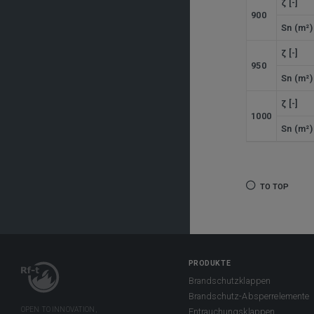
ζ [-]
900
Sn (m²)
ζ [-]
950
Sn (m²)
ζ [-]
1000
Sn (m²)
TO TOP
PRODUKTE
Brandschutzklappen
Brandschutz-Absperrelemente
Entrauchungsklappen