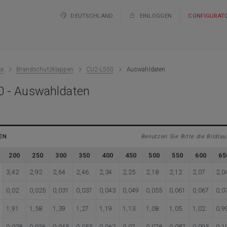
DEUTSCHLAND
EINLOGGEN
CONFIGURAT
te
Brandschutzklappen
CU2-L500
Auswahldaten
 - Auswahldaten
EN
Benutzen Sie Bitte die Bildla
200
250
300
350
400
450
500
550
600
65
3,42
2,92
2,64
2,46
2,34
2,25
2,18
2,12
2,07
2,0
0,02
0,025
0,031
0,037
0,043
0,049
0,055
0,061
0,067
0,0
1,91
1,58
1,39
1,27
1,19
1,13
1,08
1,05
1,02
0,9
0,028
0,036
0,045
0,053
0,062
0,07
0,078
0,087
0,095
0,1