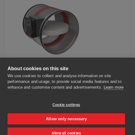
Clapet CR2 dont le tunnel est rallongé du côté de la paroi pour
About cookies on this site
faciliter le raccordement à la gaine en présence d'une paroi
We use cookies to collect and analyse information on site
d'épaisseur supérieure à 100 mm.
performance and usage, to provide social media features and to
enhance and customise content and advertisements.
Learn more
AVANTAGES
Grandes dimensions
Cookie settings
Allow only necessary
VERS CE PRODUIT
CONFIGURER
Allow all cookies