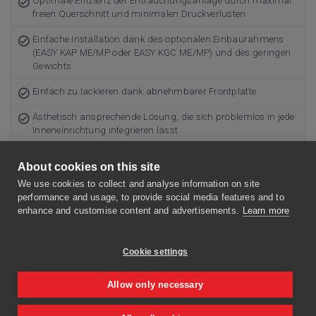
Optimale Effizienz der Entrauchungsanlage durch maximal
freien Querschnitt und minimalen Druckverlusten
Einfache Installation dank des optionalen Einbaurahmens
(EASY KAP ME/MP oder EASY KGC ME/MP) und des geringen
Gewichts
Einfach zu lackieren dank abnehmbarer Frontplatte
Ästhetisch ansprechende Lösung, die sich problemlos in jede
Inneneinrichtung integrieren lässt
Gute thermische und akustische Isolation
About cookies on this site
Einfache Funktionsprüfungen durch ferngesteuertes Öffnen
We use cookies to collect and analyse information on site
und Zurücksetzen über einen Stellantrieb
performance and usage, to provide social media features and to
enhance and customise content and advertisements.
Learn more
Vollständig in die Wandoberfläche integrierbar
Einbau in minimalem Abstand
Cookie settings
Allow only necessary
ZU DIESEM PRODUKT