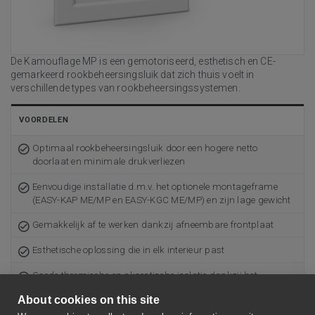
De Kamouflage MP is een gemotoriseerd, esthetisch en CE-
gemarkeerd rookbeheersingsluik dat zich thuis voelt in
verschillende types van rookbeheersingssystemen.
VOORDELEN
Optimaal rookbeheersingsluik door een hogere netto
doorlaat en minimale drukverliezen
Eenvoudige installatie d.m.v. het optionele montageframe
(EASY-KAP ME/MP en EASY-KGC ME/MP) en zijn lage gewicht
Gemakkelijk af te werken dankzij afneembare frontplaat
Esthetische oplossing die in elk interieur past
Goede thermische en akoestische isolatie dankzij het
dubbelwandige deurblad en dichtingen
About cookies on this site
Eenvoudig te testen door het afstandsgestuurd openen en