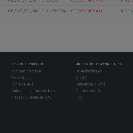
CE_DoP_Rf-t_M3
C-02/2021
CE_DoP_MG2-A XL
MG2-A
CE_DoP_Rf-t_M4
C-01/05/2024
CE_DoP_MG2-A U
MG2-A
SÉCURITÉ INCENDIE
QUI EST RF-TECHNOLOGIES
Compartimentage
Rf-Technologies
Désenfumage
Qualité
Contexte légal
Références clients
Guide des normes de base
Offres d'emploi
Clapet coupe-feu et CVC
FAQ