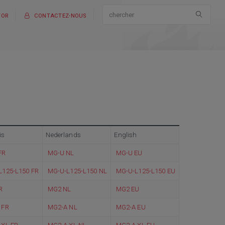
TOR
CONTACTEZ-NOUS
is
Nederlands
English
FR
MG-U NL
MG-U EU
L125-L150 FR
MG-U-L125-L150 NL
MG-U-L125-L150 EU
R
MG2 NL
MG2 EU
 FR
MG2-A NL
MG2-A EU