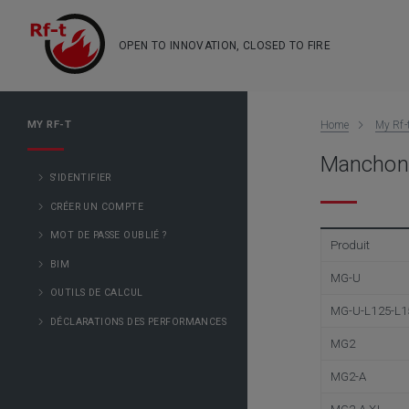
OPEN TO INNOVATION, CLOSED TO FIRE
MY RF-T
Home
My Rf-
Manchon
S'IDENTIFIER
CRÉER UN COMPTE
MOT DE PASSE OUBLIÉ ?
Produit
BIM
MG-U
OUTILS DE CALCUL
MG-U-L125-L1
DÉCLARATIONS DES PERFORMANCES
MG2
MG2-A