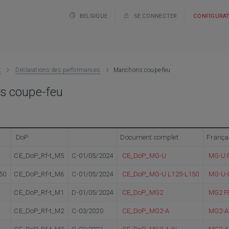
BELGIQUE
SE CONNECTER
CONFIGURA
t
Déclarations des performances
Manchons coupe-feu
s coupe-feu
DoP
Document complet
França
CE_DoP_Rf-t_M5
C-01/05/2024
CE_DoP_MG-U
MG-U 
50
CE_DoP_Rf-t_M6
C-01/05/2024
CE_DoP_MG-U L125-L150
MG-U-
CE_DoP_Rf-t_M1
D-01/05/2024
CE_DoP_MG2
MG2 F
CE_DoP_Rf-t_M2
C-03/2020
CE_DoP_MG2-A
MG2-A