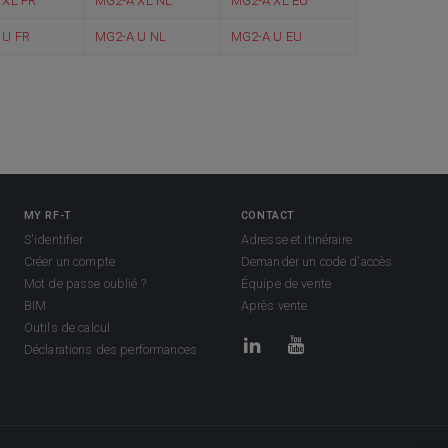
 XL FR
MG2-A XL NL
MG2-A XL EU
 U FR
MG2-A U NL
MG2-A U EU
MY RF-T
CONTACT
S'identifier
Adresse et itinéraire
Créer un compte
Demander un code d'accès
Mot de passe oublié ?
Équipe de vente
BIM
Après vente
Outils de calcul
Déclarations des performances