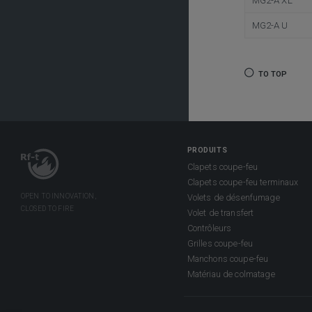
MG2-A XL
MG2-A U
TO TOP
PRODUITS
Clapets coupe-feu
Clapets coupe-feu terminaux
Volets de désenfumage
Volet de transfert
Contrôleurs
Grilles coupe-feu
Manchons coupe-feu
Matériau de colmatage