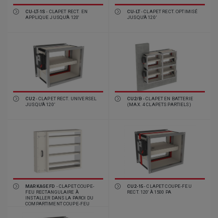
CU-LT-1S
- CLAPET RECT. EN
CU-LT
- CLAPET RECT. OPTIMISÉ
APPLIQUE JUSQU'À 120'
JUSQU'À 120’
CU2
- CLAPET RECT. UNIVERSEL
CU2/B
- CLAPET EN BATTERIE
JUSQU'À 120’
(MAX. 4 CLAPETS PARTIELS)
MARKAGE FD
- CLAPET COUPE-
CU2-15
- CLAPET COUPE-FEU
FEU RECTANGULAIRE À
RECT. 120' À 1500 PA
INSTALLER DANS LA PAROI DU
COMPARTIMENT COUPE-FEU