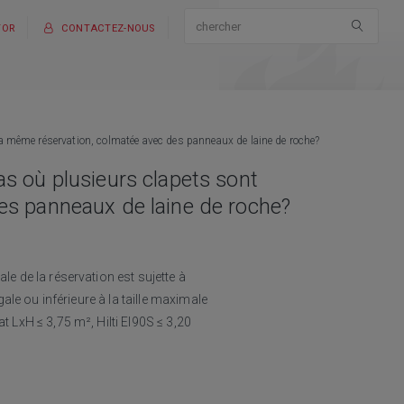
TOR
CONTACTEZ-NOUS
la même réservation, colmatée avec des panneaux de laine de roche?
as où plusieurs clapets sont
des panneaux de laine de roche?
le de la réservation est sujette à
gale ou inférieure à la taille maximale
t LxH ≤ 3,75 m², Hilti EI90S ≤ 3,20