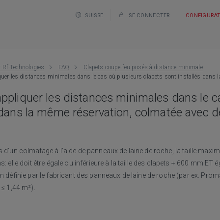
SUISSE
SE CONNECTER
CONFIGURA
t Rf-Technologies
FAQ
Clapets coupe-feu posés à distance minimale
quer les distances minimales dans le cas où plusieurs clapets sont installés dans 
ppliquer les distances minimales dans le c
 dans la même réservation, colmatée avec 
s d'un colmatage à l'aide de panneaux de laine de roche, la taille maxima
s: elle doit être égale ou inférieure à la taille des clapets + 600 mm ET é
on définie par le fabricant des panneaux de laine de roche (par ex. Proma
 ≤ 1,44 m²).