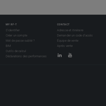
MY RF-T
CONTACT
S'identifier
Adresse et itinéraire
Créer un compte
Demander un code d'accès
Mot de passe oublié ?
Équipe de vente
BIM
Après vente
Outils de calcul
Déclarations des performances