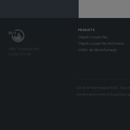
PRODUITS
Clapets coupe-feu
Clapets coupe-feu terminaux
Volets de désenfumage
©2026 Rf-Technologies NV/SA. Tous dro
Données personnelles & Dispositions g