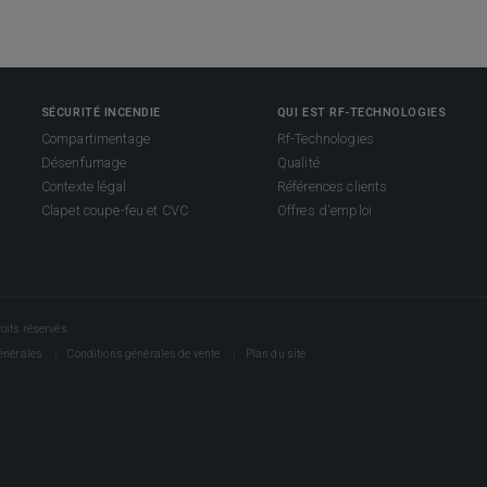
SÉCURITÉ INCENDIE
QUI EST RF-TECHNOLOGIES
Compartimentage
Rf-Technologies
Désenfumage
Qualité
Contexte légal
Références clients
Clapet coupe-feu et CVC
Offres d'emploi
its réservés.
énérales
Conditions générales de vente
Plan du site