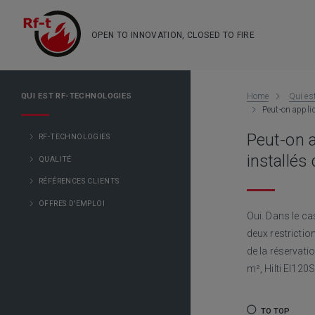
OPEN TO INNOVATION, CLOSED TO FIRE
QUI EST RF-TECHNOLOGIES
Home
Qui es
Peut-on appli
Peut-on a
RF-TECHNOLOGIES
installés
QUALITÉ
RÉFÉRENCES CLIENTS
OFFRES D'EMPLOI
Oui. Dans le ca
deux restriction
de la réservati
m², Hilti EI120S
TO TOP