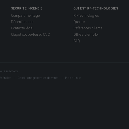
SÉCURITÉ INCENDIE
QUI EST RF-TECHNOLOGIES
Compartimentage
Rf-Technologies
Désenfumage
Qualité
Contexte légal
Références clients
Clapet coupe-feu et CVC
Offres d'emploi
FAQ
its réservés.
énérales
Conditions générales de vente
Plan du site