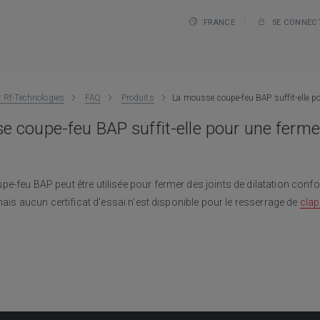
FRANCE
SE CONNEC
t Rf-Technologies
FAQ
Produits
La mousse coupe-feu BAP suffit-elle po
e coupe-feu BAP suffit-elle pour une ferme
e-feu BAP peut être utilisée pour fermer des joints de dilatation con
 mais aucun certificat d'essai n'est disponible pour le resserrage de
clap