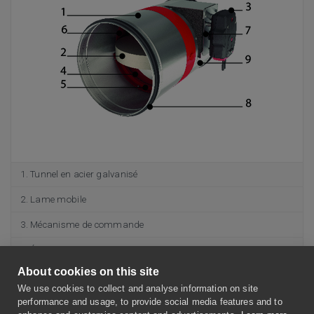
Tunnel en acier galvanisé
Lame mobile
Mécanisme de commande
Étanchéité à froid
About cookies on this site
Butée d’arrêt de la lame mobile
We use cookies to collect and analyse information on site
Joint intumescent
performance and usage, to provide social media features and to