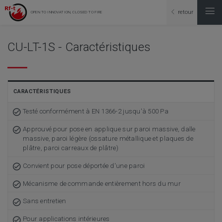
retour
OPEN TO INNOVATION, CLOSED TO FIRE
CU-LT-1S - Caractéristiques
CARACTÉRISTIQUES
Testé conformément à EN 1366-2 jusqu'à 500 Pa
Approuvé pour pose en applique sur paroi massive, dalle
massive, paroi légère (ossature métallique et plaques de
plâtre, paroi carreaux de plâtre)
Convient pour pose déportée d'une paroi
Mécanisme de commande entièrement hors du mur
Sans entretien
Pour applications intérieures