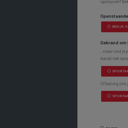
opsnuiven? Bek
Openstaande
BEKIJK 
Gebrand om bi
...maar vind je
Aarzel niet spon
SPONTAA
Of bezorg ons j
SPONTAA