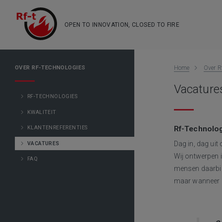
OPEN TO INNOVATION, CLOSED TO FIRE
OVER RF-TECHNOLOGIES
Home
Over R
Vacature
RF-TECHNOLOGIES
KWALITEIT
KLANTENREFERENTIES
Rf-Technologi
Dag in, dag uit
VACATURES
Wij ontwerpen 
FAQ
mensen daarbinn
maar wanneer he