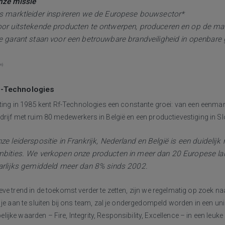
nze missie
s marktleider inspireren we de Europese bouwsector*
or uitstekende producten te ontwerpen, produceren en op de ma
e garant staan voor een betrouwbare brandveiligheid in openbar
n)
f-Technologies
chting in 1985 kent Rf-Technologies een constante groei: van een eenm
rijf met ruim 80 medewerkers in België en een productievestiging in Sl
ze leiderspositie in Frankrijk, Nederland en België is een duidelijk 
bities. We verkopen onze producten in meer dan 20 Europese lan
arlijks gemiddeld meer dan 8% sinds 2002.
ve trend in de toekomst verder te zetten, zijn we regelmatig op zoek 
 je aan te sluiten bij ons team, zal je ondergedompeld worden in een un
jke waarden – Fire, Integrity, Responsibility, Excellence – in een leuke