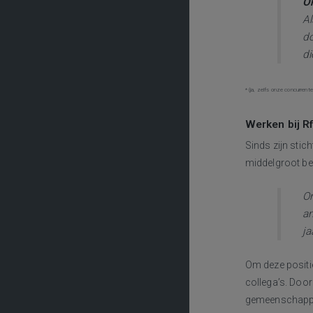
O
Al
do
di
* (ja, zelfs onze concurrente
Werken bij R
Sinds zijn sti
middelgroot bed
On
am
ja
Om deze positie
collega’s. Door
gemeenschappeli