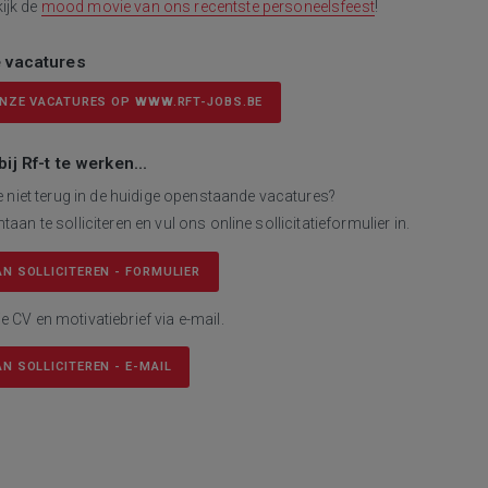
ijk de
mood movie van ons recentste personeelsfeest
!
 vacatures
ONZE VACATURES OP WWW.RFT-JOBS.BE
j Rf-t te werken...
 je niet terug in de huidige openstaande vacatures?
taan te solliciteren en vul ons online sollicitatieformulier in.
N SOLLICITEREN - FORMULIER
e CV en motivatiebrief via e-mail.
N SOLLICITEREN - E-MAIL