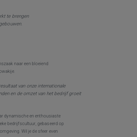
rkt te brengen
e gebouwen.
anszaak naar een bloeiend
owakije.
resultaat van onze internationale
den en de omzet van het bedrijf groeit
naar dynamische en enthousiaste
ieke bedrijfscultuur, gebaseerd op
 omgeving. Wil je de sfeer even