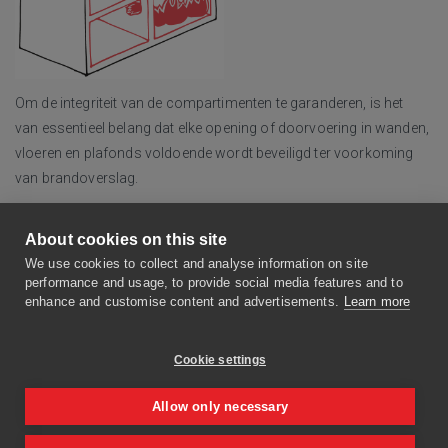
Om de integriteit van de compartimenten te garanderen, is het
van essentieel belang dat elke opening of doorvoering in wanden,
vloeren en plafonds voldoende wordt beveiligd ter voorkoming
van brandoverslag.
Rf-Technologies
biedt een
breed gamma aan oplossingen
About cookies on this site
voor compartimentering
:
We use cookies to collect and analyse information on site
mechanische ventilatie:
brandwerende kleppen en
performance and usage, to provide social media features and to
vlinderkleppen
enhance and customise content and advertisements.
Learn more
natuurlijke ventilatie:
brandwerende doorvoerroosters
brandbare (drukloze) leidingen:
brandwerende
Cookie settings
manchetten
Allow only necessary
andere doorvoeringen:
brandwerend
afdichtingsmateriaal