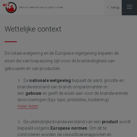
terug
OPEN TO INNOVATION, CLOSED TO FIRE
Wettelijke context
De lokale wetgeving en de Europese regelgeving bepalen de
eisen die van toepassing zijn voor de brandveiligheid van
gebouwen en van producten.
De
nationale wetgeving
bepaalt de aard, grootte en
brandweerstand van brandcompartimenten in
een
gebouw
en geeft de eisen aan voor de brandwerende
doorvoeringen (bijv. type, prestaties, bediening).
meer lezen
De uiteindelijke brandweerstand van een
product
wordt
bepaald volgens
Europese normen
. Om dit te
controleren worden de classificatierapporten en