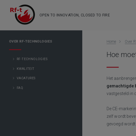
OPEN TO INNOVATION, CLOSED TO FIRE
OVER RF-TECHNOLOGIES
Home
Over R
Hoe moet
RF-TECHNOLOGIES
KWALITEIT
Het aanbrenge
VACATURES
gemachtigde 
FAQ
vastgesteld in 
De CE-markerin
zelf wordt bev
gevoegd wordt,