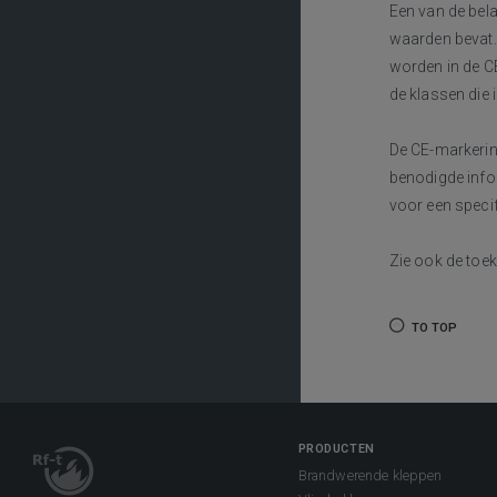
Een van de bela
waarden bevat.
worden in de C
de klassen die
De CE-markering
benodigde infor
voor een speci
Zie ook de to
TO TOP
PRODUCTEN
Brandwerende kleppen