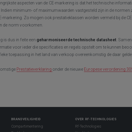
ngrijkste aspecten van de CE-markering is dat het technische informat
 Indien minimum- of maximumwaarden vastgesteld zijn in de normen zel
E-markering. Zo mogen ook prestatieklassen worden vermeld bij de CE-
 in de norm voorkomen.
 is dus in feite een
geharmoniseerde technische datasheet
. Samen 
matie voor ieder die specificaties en regels opstelt om te kunnen beoo
fieke toepassing in het land van verkoop overeenkomstig de daar gelde
ekomstige
Prestatieverklaring
onder de nieuwe
Europese verordening 3
BRANDVEILIGHEID
OVER RF-TECHNOLOGIES
Compartimentering
Rf-Technologies