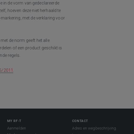
ie in de vorm van gedeclareerde
f, hoeven deze niet herhaald te
markering, met de verklaring voor
met de norm geeft het alle
rdelen of een product geschikt is
nde regels.
05/2011
.
MY RF-T
CONTACT
Aanmelden
Adres en wegbeschrijving