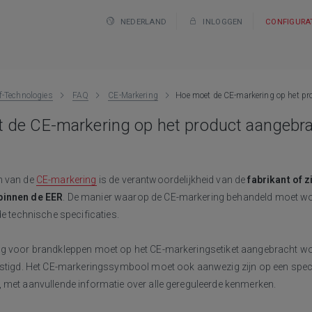
NEDERLAND
INLOGGEN
CONFIGURA
f-Technologies
FAQ
CE-Markering
Hoe moet de CE-markering op het pr
 de CE-markering op het product aangebr
n van de
CE-markering
is de verantwoordelijkheid van de
fabrikant of 
binnen de EER
. De manier waarop de CE-markering behandeld moet wor
de technische specificaties.
g voor brandkleppen moet op het CE-markeringsetiket aangebracht wo
estigd. Het CE-markeringssymbool moet ook aanwezig zijn op een speci
 met aanvullende informatie over alle gereguleerde kenmerken.