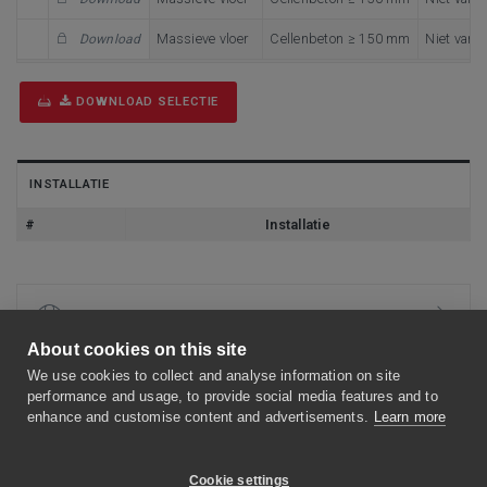
Massieve vloer
Cellenbeton ≥ 150 mm
Niet van 
Download
DOWNLOAD SELECTIE
INSTALLATIE
#
Installatie
KENMERKEN
About cookies on this site
AFMETINGEN
We use cookies to collect and analyse information on site
performance and usage, to provide social media features and to
enhance and customise content and advertisements.
Learn more
INSTALLATIE
Cookie settings