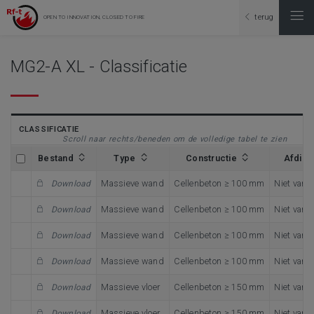
terug
OPEN TO INNOVATION, CLOSED TO FIRE
MG2-A XL - Classificatie
CLASSIFICATIE
Scroll naar rechts/beneden om de volledige tabel te zien
Bestand
Type
Constructie
Afdich
Massieve wand
Cellenbeton ≥ 100 mm
Niet van 
Download
Massieve wand
Cellenbeton ≥ 100 mm
Niet van 
Download
Massieve wand
Cellenbeton ≥ 100 mm
Niet van 
Download
Massieve wand
Cellenbeton ≥ 100 mm
Niet van 
Download
Massieve vloer
Cellenbeton ≥ 150 mm
Niet van 
Download
Massieve vloer
Cellenbeton ≥ 150 mm
Niet van 
Download