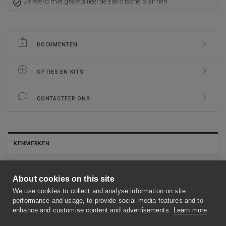
Geleverd met gedetailleerde elektrische plannen
DOCUMENTEN
OPTIES EN KITS
CONTACTEER ONS
KENMERKEN
Stalen kast met poedercoating (RAL 7035 - lichtgrijs)
About cookies on this site
IP66-behuizing (IP54 met aanraakschermoptie)
We use cookies to collect and analyse information on site
Verbinding met GBS via BACnet IP
performance and usage, to provide social media features and to
enhance and customise content and advertisements.
Learn more
Ingebouwde voeding met stroomonderbreker