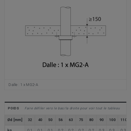
Dalle : 1 x MG2-A
POIDS
Faire défiler vers le bas/la droite pour voir tout le tableau
Ød [mm]
32
40
50
56
63
75
80
90
100
110
kg
0,1
0,1
0,1
0,2
0,2
0,2
0,2
0,3
0,3
0,3