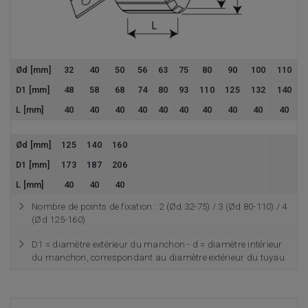
Ød [mm]
32
40
50
56
63
75
80
90
100
110
D1 [mm]
48
58
68
74
80
93
110
125
132
140
L [mm]
40
40
40
40
40
40
40
40
40
40
Ød [mm]
125
140
160
D1 [mm]
173
187
206
L [mm]
40
40
40
Nombre de points de fixation : 2 (Ød 32-75) / 3 (Ød 80-110) / 4
(Ød 125-160)
D1 = diamètre extérieur du manchon - d = diamètre intérieur
du manchon, correspondant au diamètre extérieur du tuyau