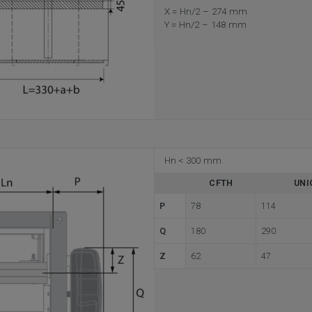
X = Hn/2 – 274 mm
Y = Hn/2 – 148 mm
Hn < 300 mm
CFTH
UNI
P
78
114
Q
180
290
Z
62
47