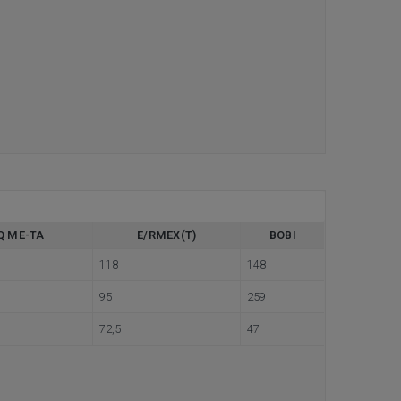
Q ME-TA
E/RMEX(T)
BOBI
118
148
95
259
72,5
47