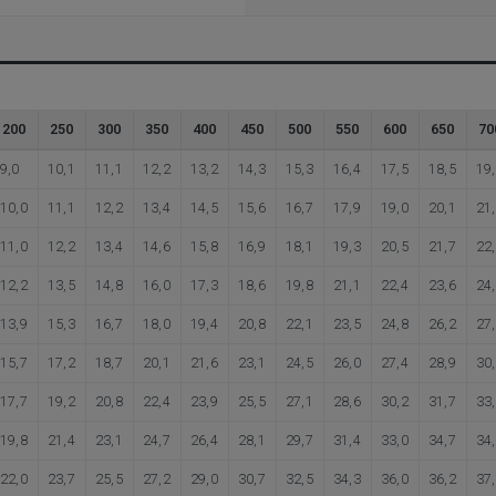
200
250
300
350
400
450
500
550
600
650
70
9,0
10,1
11,1
12,2
13,2
14,3
15,3
16,4
17,5
18,5
19
10,0
11,1
12,2
13,4
14,5
15,6
16,7
17,9
19,0
20,1
21
11,0
12,2
13,4
14,6
15,8
16,9
18,1
19,3
20,5
21,7
22
12,2
13,5
14,8
16,0
17,3
18,6
19,8
21,1
22,4
23,6
24
13,9
15,3
16,7
18,0
19,4
20,8
22,1
23,5
24,8
26,2
27
15,7
17,2
18,7
20,1
21,6
23,1
24,5
26,0
27,4
28,9
30
17,7
19,2
20,8
22,4
23,9
25,5
27,1
28,6
30,2
31,7
33
19,8
21,4
23,1
24,7
26,4
28,1
29,7
31,4
33,0
34,7
34
22,0
23,7
25,5
27,2
29,0
30,7
32,5
34,3
36,0
36,2
37