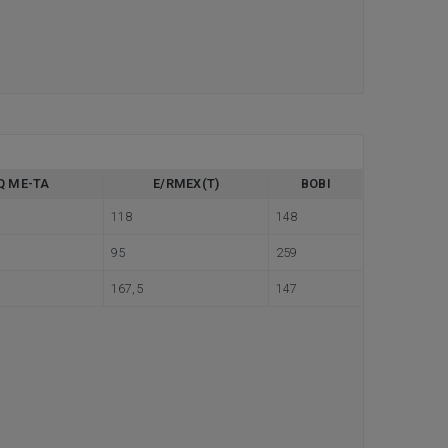
Q ME-TA
E/RMEX(T)
BOBI
118
148
95
259
167,5
147