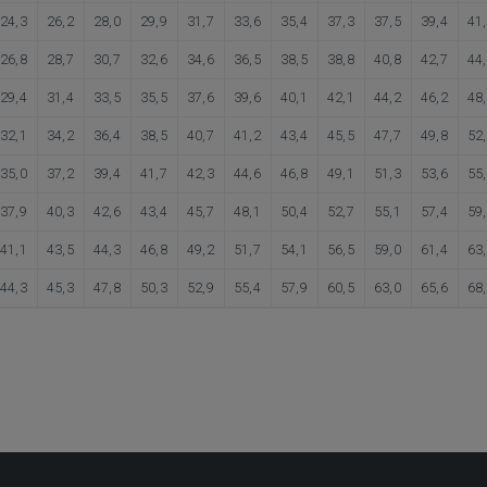
24,3
26,2
28,0
29,9
31,7
33,6
35,4
37,3
37,5
39,4
41
26,8
28,7
30,7
32,6
34,6
36,5
38,5
38,8
40,8
42,7
44
29,4
31,4
33,5
35,5
37,6
39,6
40,1
42,1
44,2
46,2
48
32,1
34,2
36,4
38,5
40,7
41,2
43,4
45,5
47,7
49,8
52
35,0
37,2
39,4
41,7
42,3
44,6
46,8
49,1
51,3
53,6
55
37,9
40,3
42,6
43,4
45,7
48,1
50,4
52,7
55,1
57,4
59
41,1
43,5
44,3
46,8
49,2
51,7
54,1
56,5
59,0
61,4
63
44,3
45,3
47,8
50,3
52,9
55,4
57,9
60,5
63,0
65,6
68