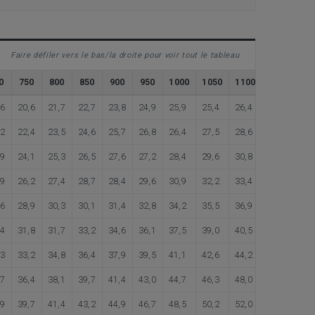
Faire défiler vers le bas/la droite pour voir tout le tableau
0
750
800
850
900
950
1000
1050
1100
1150
12
,6
20,6
21,7
22,7
23,8
24,9
25,9
25,4
26,4
27,5
28,
,2
22,4
23,5
24,6
25,7
26,8
26,4
27,5
28,6
29,7
30,
,9
24,1
25,3
26,5
27,6
27,2
28,4
29,6
30,8
32,0
33,
,9
26,2
27,4
28,7
28,4
29,6
30,9
32,2
33,4
34,7
36,
,6
28,9
30,3
30,1
31,4
32,8
34,2
35,5
36,9
38,2
39,
,4
31,8
31,7
33,2
34,6
36,1
37,5
39,0
40,5
41,9
43,
,3
33,2
34,8
36,4
37,9
39,5
41,1
42,6
44,2
45,7
47,
,7
36,4
38,1
39,7
41,4
43,0
44,7
46,3
48,0
49,7
51,
,9
39,7
41,4
43,2
44,9
46,7
48,5
50,2
52,0
53,7
55,