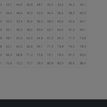
,2
43,1
44,9
46,8
48,7
50,5
52,4
54,2
56,1
57,9
59,
,7
46,6
48,6
50,5
52,5
54,4
56,4
58,3
60,3
62,2
64,
,3
50,3
52,4
54,4
56,5
58,5
60,6
62,6
64,7
66,7
68,
,0
54,1
56,3
58,4
60,6
62,7
64,9
67,0
69,1
71,3
73,
,8
58,1
60,3
62,5
64,8
67,0
69,3
71,5
73,8
76,0
78,
,8
62,1
64,5
66,8
69,1
71,5
73,8
76,2
78,5
80,9
83,
,9
66,3
68,8
71,2
73,6
76,1
78,5
81,0
83,4
85,8
88,
,1
70,6
73,2
75,7
78,3
80,8
83,3
85,9
88,4
90,9
93,