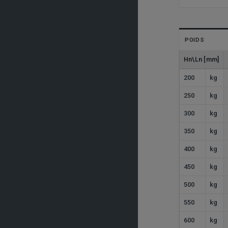
POIDS
Hn\Ln [mm]
200
kg
250
kg
300
kg
350
kg
400
kg
450
kg
500
kg
550
kg
600
kg