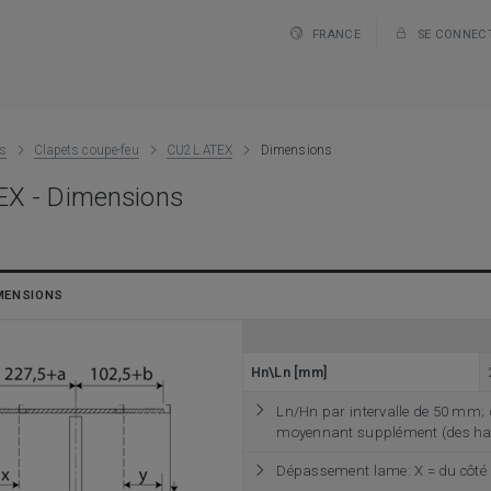
FRANCE
SE CONNEC
ts
Clapets coupe-feu
CU2L ATEX
Dimensions
X - Dimensions
MENSIONS
Hn\Ln [mm]
Ln/Hn par intervalle de 50 mm;
moyennant supplément (des haut
Dépassement lame: X = du côté