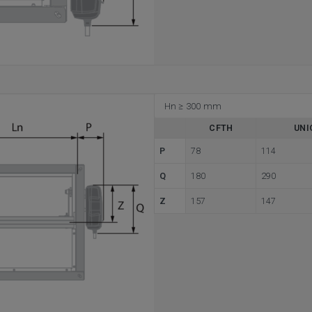
Hn ≥ 300 mm
CFTH
UNI
P
78
114
Q
180
290
Z
157
147