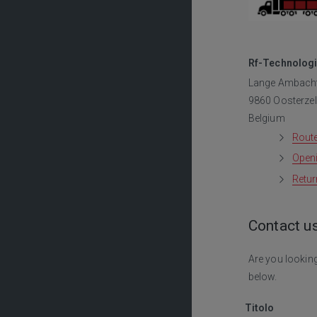
Rf-Technolog
Lange Ambacht
9860 Oosterzel
Belgium
Route
Open
Retur
Contact u
Are you looking
below.
Titolo