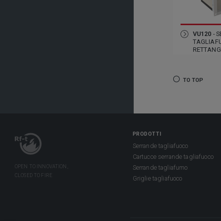
VU120
- 
TAGLIAF
RETTANG
TO TOP
PRODOTTI
Serrande tagliafuoco
Cartucce serrande tagliafuoco
Serrande tagliafumo
Griglie tagliafuoco