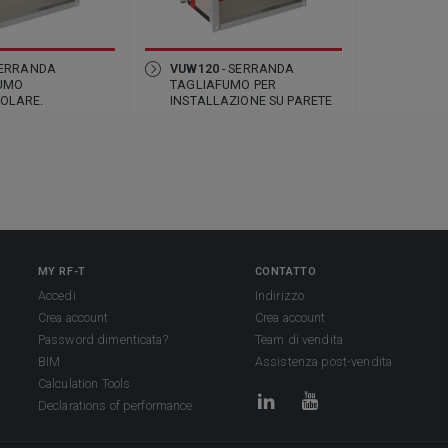
SERRANDA
VUW120
- SERRANDA
UMO
TAGLIAFUMO PER
OLARE.
INSTALLAZIONE SU PARETE
RIGIDA
MY RF-T
CONTATTO
Accedi
Indirizzo
Crea account
Crea account
Password dimenticata?
Team di vendita
BIM
Assistenza post-vendita
Calculation Tools
Declarations of performance