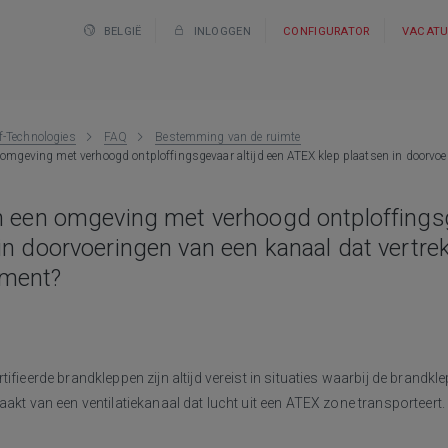
BELGIË
INLOGGEN
CONFIGURATOR
VACATU
f-Technologies
FAQ
Bestemming van de ruimte
n omgeving met verhoogd ontploffingsgevaar altijd een ATEX klep plaatsen in doorvoer
in een omgeving met verhoogd ontploffingsg
in doorvoeringen van een kanaal dat vertre
iment?
ifieerde brandkleppen zijn altijd vereist in situaties waarbij de brandkl
aakt van een ventilatiekanaal dat lucht uit een ATEX zone transporteert.