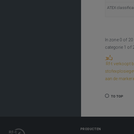
ATEX classifica
In zone 0 of 2
categorie 1 of 
Rf-t verkoopt b
stofexplosiegev
aan de markeri
TO TOP
PRODUCTEN