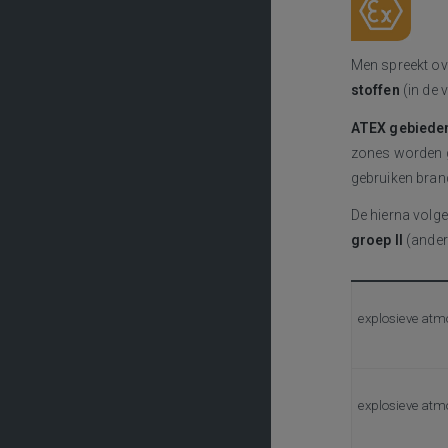
Men spreekt ov
stoffen
(in de 
ATEX gebieden 
zones worden g
gebruiken brand
De hierna volg
groep II
(ander
explosieve atm
explosieve atm