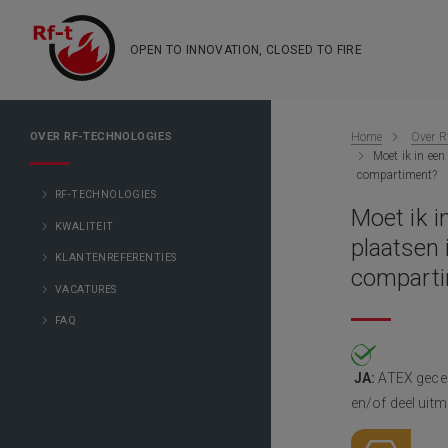
OPEN TO INNOVATION, CLOSED TO FIRE
OVER RF-TECHNOLOGIES
Home
Over R
Moet ik in ee
compartiment?
RF-TECHNOLOGIES
Moet ik 
KWALITEIT
plaatsen 
KLANTENREFERENTIES
compart
VACATURES
FAQ
JA:
ATEX gecert
en/of deel uitm