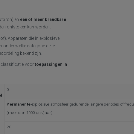
ofbron) en
één of meer brandbare
den ontstoken kan worden.
of). Apparaten die in explosieve
n onder welke categorie de te
oordeling bekend zijn.
classificatie voor
toepassingen in
0
el
Permanente
explosieve atmosfeer gedurende langere periodes of fre
(meer dan 1000 uur/jaar)
20