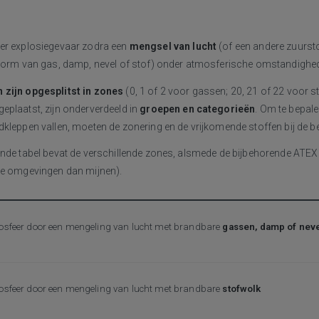
er explosiegevaar zodra een
mengsel van lucht
(of een andere zuurst
vorm van gas, damp, nevel of stof) onder atmosferische omstandighe
zijn opgesplitst in zones
(0, 1 of 2 voor gassen; 20, 21 of 22 voor st
eplaatst, zijn onderverdeeld in
groepen en categorieën
. Om te bepale
kleppen vallen, moeten de zonering en de vrijkomende stoffen bij de be
ende tabel bevat de verschillende zones, alsmede de bijbehorende ATEX 
e omgevingen dan mijnen).
osfeer door een mengeling van lucht met brandbare
gassen, damp of nev
osfeer door een mengeling van lucht met brandbare
stofwolk