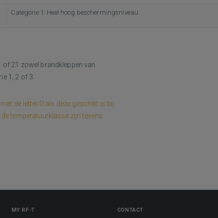
Categorie 1: Heel hoog beschermingsniveau
1 of 21 zowel brandkleppen van
e 1, 2 of 3.
t de letter D als deze geschikt is bij
 de temperatuurklasse zijn tevens
MY RF-T
CONTACT