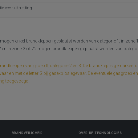
tie voor uitrusting
0 mogen enkel brandkleppen geplaatst worden van categorie 1, in zone 
2 en in zone 2 of 22 mogen brandkleppen geplaatst worden van categori
randkleppen van groep II, categorie 2 en 3. De brandklep is gemarkeerd me
aar en met de letter G bij gasexplosiegevaar. De eventuele gasgroep en
ng toegevoegd.
BRANDVEILIGHEID
OVER RF-TECHNOLOGIES