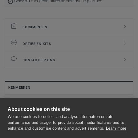
Geleverd met gedetailleerde elektrische plannen
DOCUMENTEN
OPTIES EN KITS
CONTACTEER ONS
KENMERKEN
Stalen kast met poedercoating (RAL 7035 - lichtgrijs)
About cookies on this site
IP66-behuizing (IP54 met aanraakschermoptie)
We use cookies to collect and analyse information on site
Verbinding met GBS via BACnet IP
performance and usage, to provide social media features and to
enhance and customise content and advertisements.
Learn more
Ingebouwde voeding met stroomonderbreker