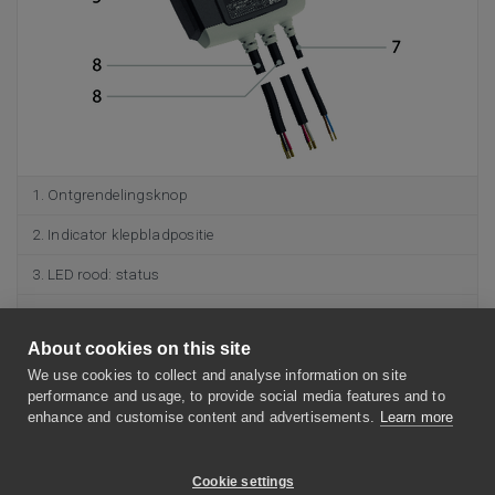
Ontgrendelingsknop
Indicator klepbladpositie
LED rood: status
Batterijcompartiment
About cookies on this site
LED blauw: communicatie
We use cookies to collect and analyse information on site
LED oranje: foutmelding
performance and usage, to provide social media features and to
enhance and customise content and advertisements.
Learn more
Voeding
Buskabel
Cookie settings