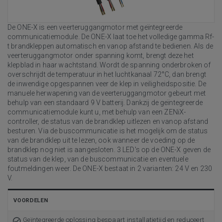
De ONE-X is een veerteruggangmotor met geïntegreerde
communicatiemodule. De ONE-X laat toe het volledige gamma Rf-
t brandkleppen automatisch en vanop afstand te bedienen. Als de
veerteruggangmotor onder spanning komt, brengt deze het
klepblad in haar wachtstand. Wordt de spanning onderbroken of
overschrijdt de temperatuur in het luchtkanaal 72°C, dan brengt
de inwendige opgespannen veer de klep in veiligheidspositie. De
manuele herwapening van de veerteruggangmotor gebeurt met
behulp van een standaard 9 V batterij. Dankzij de geïntegreerde
communicatiemodule kunt u, met behulp van een ZENiX-
controller, de status van de brandklep uitlezen en vanop afstand
besturen. Via de buscommunicatie is het mogelijk om de status
van de brandklep uit te lezen, ook wanneer de voeding op de
brandklep nog niet is aangesloten. 3 LED's op de ONE-X geven de
status van de klep, van de buscommunicatie en eventuele
foutmeldingen weer. De ONE-X bestaat in 2 varianten: 24 V en 230
V.
VOORDELEN
Geïntegreerde oplossing bespaart installatietijd en reduceert