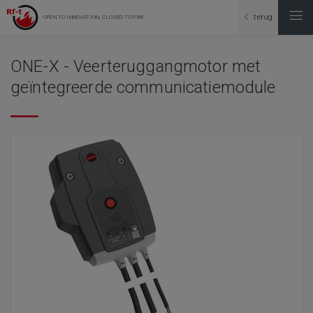
terug
OPEN TO INNOVATION, CLOSED TO FIRE
ONE-X - Veerteruggangmotor met
geïntegreerde communicatiemodule