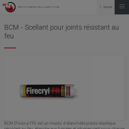
retour
OPEN TO INNOVATION, CLOSED TO FIRE
BCM - Scellant pour joints résistant au
feu
BCM (Firecryl FR) est un mastic d'étanchéité plasto-élastique
résistant au feu, étanche aux fumées et intumescent sous charge