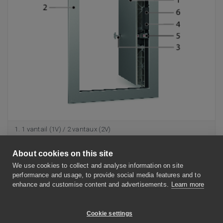
1 vantail (1V) / 2 vantaux (2V)
Cadre en aluminium anodisé (standard ou ATOUT ALU) /
About cookies on this site
avec apprêt (PRIM) / laqué blanc (ATOUT RAL9010)
We use cookies to collect and analyse information on site
Serrure + clé
performance and usage, to provide social media features and to
enhance and customise content and advertisements.
Learn more
Compartiment de raccordement
Anti-retour autobloquant à 90°
Cookie settings