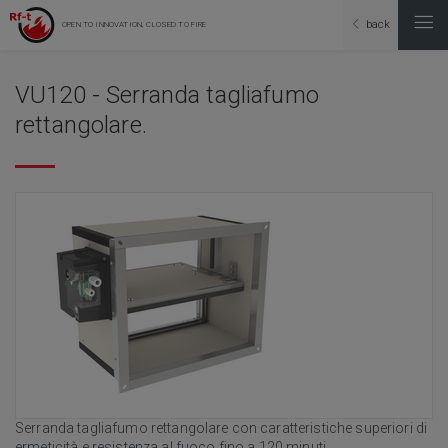
back
OPEN TO INNOVATION, CLOSED TO FIRE
VU120 - Serranda tagliafumo
rettangolare.
Serranda tagliafumo rettangolare con caratteristiche superiori di
ermeticità e resistenza al fuoco fino a 120 minuti.