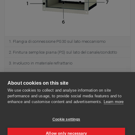
Flangia di connessione PG30 sul lato meccanismo
Finitura semplice piana (PS) sul lato del canale/condotto
Involucro in materiale refrattario
Pala della serranda
About cookies on this site
Meccanismo di comando
We use cookies to collect and analyse information on site
Tenuta e battuta d'arresto della pala
performance and usage, to provide social media features and to
enhance and customise content and advertisements.
Learn more
Striscia intumescente
Azionamento con blocco (apertura/chiusura)
Cookie settings
Identificazione prodotto
Allow only necessary