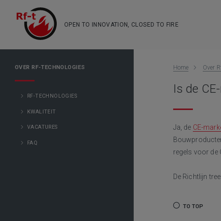
OPEN TO INNOVATION, CLOSED TO FIRE
OVER RF-TECHNOLOGIES
Home
Over R
Is de CE-
RF-TECHNOLOGIES
KWALITEIT
Ja, de
CE-mark
VACATURES
Bouwproducten v
FAQ
regels voor de 
De Richtlijn tr
TO TOP