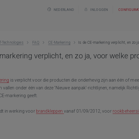
NEDERLAND
INLOGGEN
CONFIGURA
f-Technologies
FAQ
CE-Markering
Is de CE-markering verplicht, en zo j
markering verplicht, en zo ja, voor welke p
ering
is verplicht voor die producten die onderhevig zijn aan één of mee
allen onder één van deze 'Nieuwe aanpak'-richtlijnen, namelijk Richtl
CE-markering geeft.
eedt in werking voor
brandkleppen
vanaf 01/09/2012, voor
rookbeheers