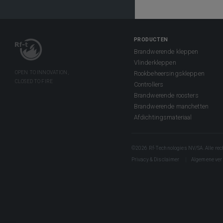
PRODUCTEN
Brandwerende kleppen
Vlinderkleppen
Rookbeheersingskleppen
Controllers
Brandwerende roosters
Brandwerende manchetten
Afdichtingsmateriaal
©2026 Rf-Technologies NV/SA. Alle rec
Privacy & Disclaimer
Algemene ve