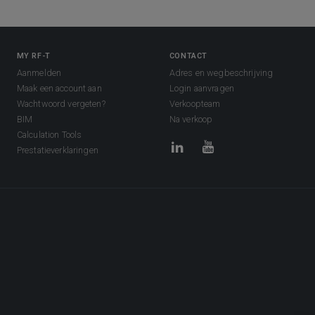
MY RF-T
CONTACT
Aanmelden
Adres en wegbeschrijving
Maak een account aan
Login aanvragen
Wachtwoord vergeten?
Verkoopteam
BIM
Na verkoop
Calculation Tools
Prestatieverklaringen