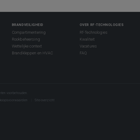
BRANDVEILIGHEID
OVER RF-TECHNOLOGIES
Compartimentering
Rf-Technologies
Rookbeheersing
Kwaliteit
Wettelijke context
Vacatures
Brandkleppen en HVAC
FAQ
hten voorbehouden.
rkoopsvoorwaarden
Site-overzicht