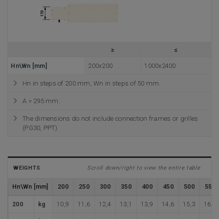
≥
≤
Hn\Wn [mm]
200x200
1000x2400
Hn in steps of 200 mm, Wn in steps of 50 mm.
A = 295 mm.
The dimensions do not include connection frames or grilles
(PG30, PPT).
WEIGHTS
Scroll down/right to view the entire table
Hn\Wn [mm]
200
250
300
350
400
450
500
550
200
kg
10,9
11,6
12,4
13,1
13,9
14,6
15,3
16,1