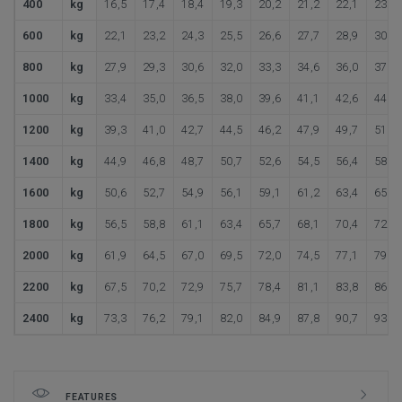
400
kg
16,5
17,4
18,4
19,3
20,2
21,2
22,1
23,1
600
kg
22,1
23,2
24,3
25,5
26,6
27,7
28,9
30,0
800
kg
27,9
29,3
30,6
32,0
33,3
34,6
36,0
37,3
1000
kg
33,4
35,0
36,5
38,0
39,6
41,1
42,6
44,2
1200
kg
39,3
41,0
42,7
44,5
46,2
47,9
49,7
51,4
1400
kg
44,9
46,8
48,7
50,7
52,6
54,5
56,4
58,4
1600
kg
50,6
52,7
54,9
56,1
59,1
61,2
63,4
65,5
1800
kg
56,5
58,8
61,1
63,4
65,7
68,1
70,4
72,7
2000
kg
61,9
64,5
67,0
69,5
72,0
74,5
77,1
79,6
2200
kg
67,5
70,2
72,9
75,7
78,4
81,1
83,8
86,5
2400
kg
73,3
76,2
79,1
82,0
84,9
87,8
90,7
93,7
FEATURES