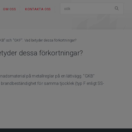
OM OSS
KONTAKTA OSS
GKB" och "GKF". Vad betyder dessa förkortningar?
etyder dessa förkortningar?
adsmaterial på metallreglar på en lättvägg. ”GKB”
n brandbeständighet för samma tjocklek (typ F enligt SS-