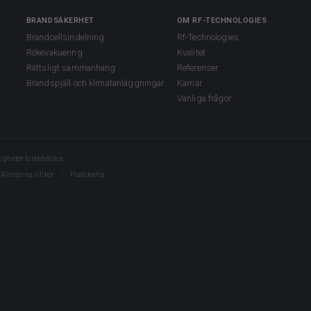
BRANDSÄKERHET
OM RF-TECHNOLOGIES
Brandcellsindelning
Rf-Technologies
Rökevakuering
Kvalitet
Rättsligt sammanhang
Referenser
Brandspjäll och klimatanläggningar
Karriär
Vanliga frågor
igheter förbehållna.
Allmänna villkor
Platskarta