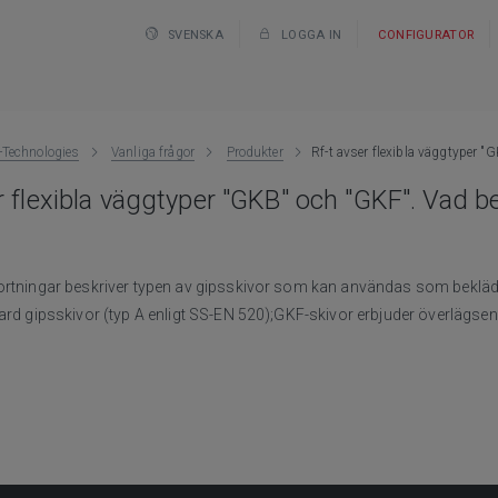
SVENSKA
LOGGA IN
CONFIGURATOR
Technologies
Vanliga frågor
Produkter
Rf-t avser flexibla väggtyper "
r flexibla väggtyper "GKB" och "GKF". Vad b
ortningar beskriver typen av gipsskivor som kan användas som beklädn
ard gipsskivor (typ A enligt SS-EN 520);GKF-skivor erbjuder överlägse