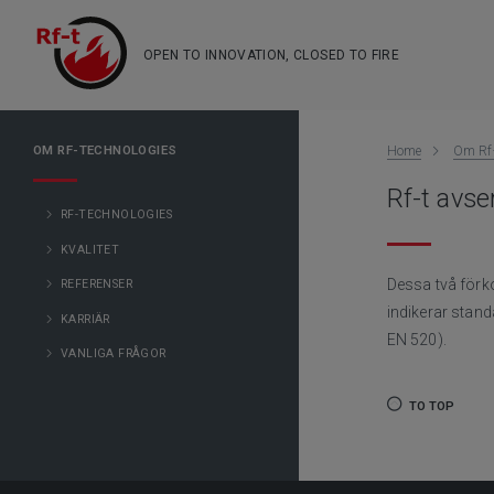
OPEN TO INNOVATION, CLOSED TO FIRE
OM RF-TECHNOLOGIES
Home
Om Rf-
Rf-t avse
RF-TECHNOLOGIES
KVALITET
Dessa två förk
REFERENSER
indikerar stand
KARRIÄR
EN 520).
VANLIGA FRÅGOR
TO TOP