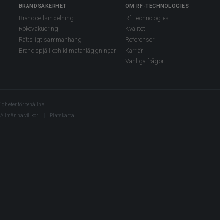
BRANDSÄKERHET
OM RF-TECHNOLOGIES
Brandcellsindelning
Rf-Technologies
Rökevakuering
Kvalitet
Rättsligt sammanhang
Referenser
Brandspjäll och klimatanläggningar
Karriär
Vanliga frågor
igheter förbehållna.
Allmänna villkor
Platskarta