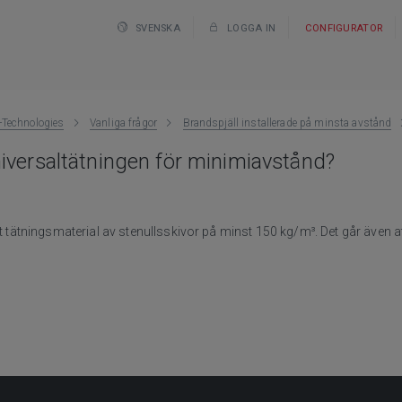
SVENSKA
LOGGA IN
CONFIGURATOR
Technologies
Vanliga frågor
Brandspjäll installerade på minsta avstånd
iversaltätningen för minimiavstånd?
igt tätningsmaterial av stenullsskivor på minst 150 kg/m³. Det går även 