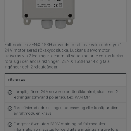
Fältmodulen ZENiX 1SSH används för att övervaka och styra 1
24 V motoriserad rökskyddslucka. Luckans servomotor
aktiveras via 2 ledningar: genom att vända polariteten kan luckan
röra sig i den andra riktningen. ZENiX 1SSH har 4 digitala
ingångar och 2 reläutgångar.
FÖRDELAR
Lämplig för en 24 V servomotor för rökkontrolljalusi med 2
ledningar (omvänd polaritet), t.ex. KAM MP
Fördefinierad adress: ingen adressering eller konfiguration
av fältmodulen krävs
Fungerar även utan 230 V matning på fältmodulen:
information om status för de digitala ingångarna överförs