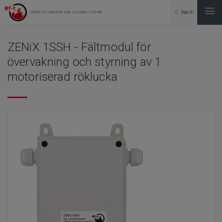
back
OPEN TO INNOVATION, CLOSED TO FIRE
ZENiX 1SSH - Fältmodul för
övervakning och styrning av 1
motoriserad röklucka