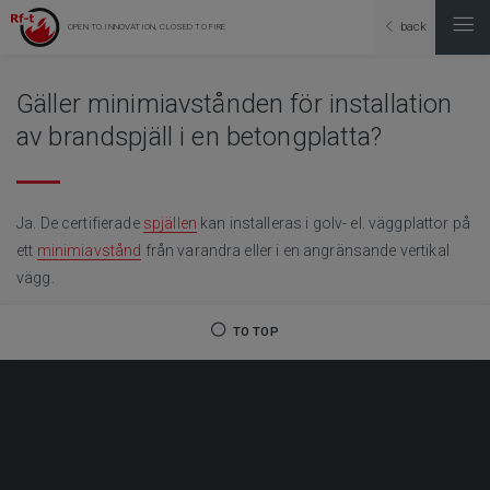
back
OPEN TO INNOVATION, CLOSED TO FIRE
Gäller minimiavstånden för installation
av brandspjäll i en betongplatta?
Ja. De certifierade
spjällen
kan installeras i golv- el. väggplattor på
ett
minimiavstånd
från varandra eller i en angränsande vertikal
vägg.
TO TOP