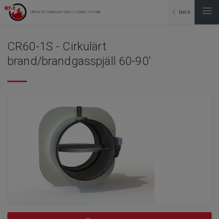
back
OPEN TO INNOVATION, CLOSED TO FIRE
CR60-1S - Cirkulärt
brand/brandgasspjäll 60-90'