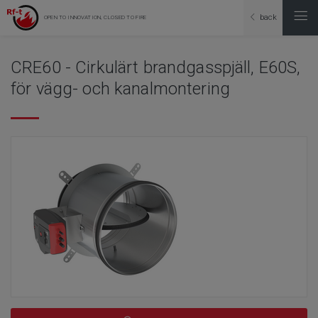
back
OPEN TO INNOVATION, CLOSED TO FIRE
CRE60 - Cirkulärt brandgasspjäll, E60S,
för vägg- och kanalmontering