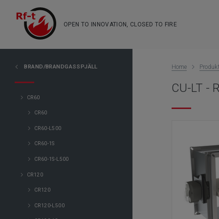
OPEN TO INNOVATION, CLOSED TO FIRE
BRAND/BRANDGASSPJÄLL
Home
Produkt
CU-LT - R
CR60
CR60
CR60-L500
CR60-1S
CR60-1S-L500
CR120
CR120
CR120-L500