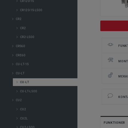
CR120-1S
CR120-1S-L500
CR2
CR2
CR2-L500
FUNK
CRS60
CRE60
MONT
CU-LT-1S
CU-LT
MEKA
CU-LT
CU-LT-L500
KONT
CU2
CU2
CU2L
FUNKTIONER
CU2-L500