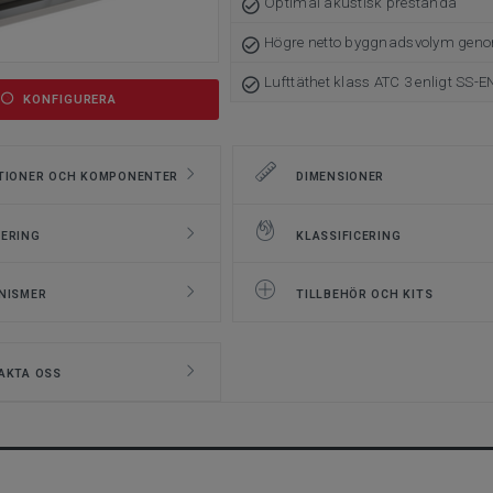
Optimal akustisk prestanda
Högre netto byggnadsvolym geno
Lufttäthet klass ATC 3 enligt SS-E
KONFIGURERA
TIONER OCH KOMPONENTER
DIMENSIONER
ERING
KLASSIFICERING
NISMER
TILLBEHÖR OCH KITS
AKTA OSS