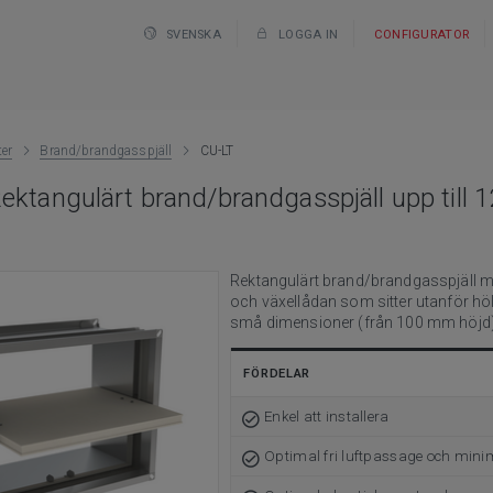
SVENSKA
LOGGA IN
CONFIGURATOR
er
Brand/brandgasspjäll
CU-LT
ektangulärt brand/brandgasspjäll upp till 1
Rektangulärt brand/brandgasspjäll m
och växellådan som sitter utanför höl
små dimensioner (från 100 mm höjd)
FÖRDELAR
Enkel att installera
Optimal fri luftpassage och minim