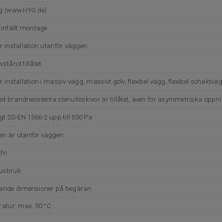
yg (www.HYG.de)
 infällt montage
r installation utanför väggen
stånd tillåtet
r installation i massiv vägg, massivt golv, flexibel vägg, flexibel schakt
d brandresistenta stenullsskivor är tillåtet, även för asymmetriska öppn
gt SS-EN 1366-2 upp till 500 Pa
n är utanför väggen
fri
usbruk
gande dimensioner på begäran
ratur: max. 50 °C