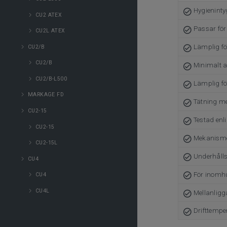
Hygienint
CU2 ATEX
Passar för
CU2L ATEX
Lämplig fö
CU2/B
CU2/B
Minimalt av
CU2/B-L500
Lämplig fö
MARKAGE FD
Tätning me
CU2-15
Testad enli
CU2-15
Mekanisme
CU2-15L
Underhålls
CU4
För inomh
CU4
CU4L
Mellanlig
Drifttempe